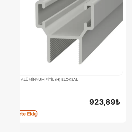
8 MM ALÜMİNYUM FİTİL (H) ELOKSAL
923,89
₺
Sepete Ekle