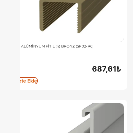
8 MM ALÜMİNYUM FİTİL (h) BRONZ (SP02-P6)
687,61
₺
Sepete Ekle