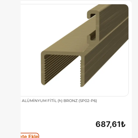
8 MM ALÜMİNYUM FİTİL (h) BRONZ (SP02-P6)
687,61
₺
Sepete Ekle