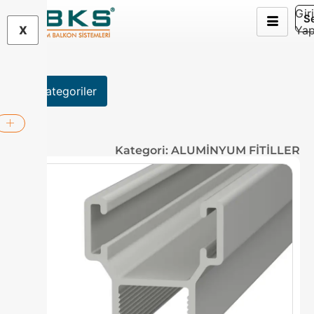
Gir
S
X
Ya
Kategoriler
Kategori: ALUMİNYUM FİTİLLER