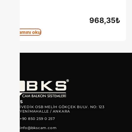
968,35
₺
Devamını oku
ADRES
İVEDİK OSB MELİH GÖKÇEK BULV. NO: 123
YENİMAHALLE / ANKARA
+90 850 259 0 257
info@bkscam.com